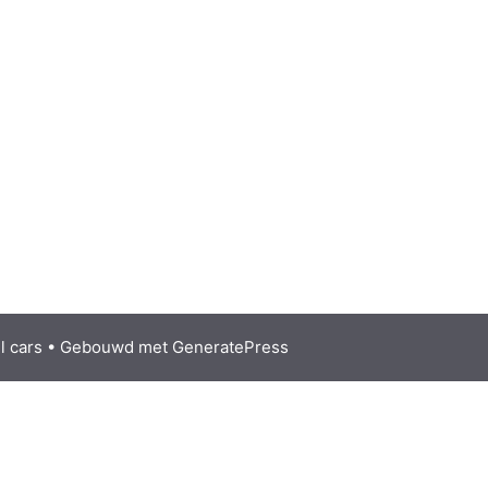
l cars
• Gebouwd met
GeneratePress