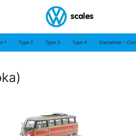
e 1
Type 2
Type 3
Type 4
Disclaimer – Con
oka)