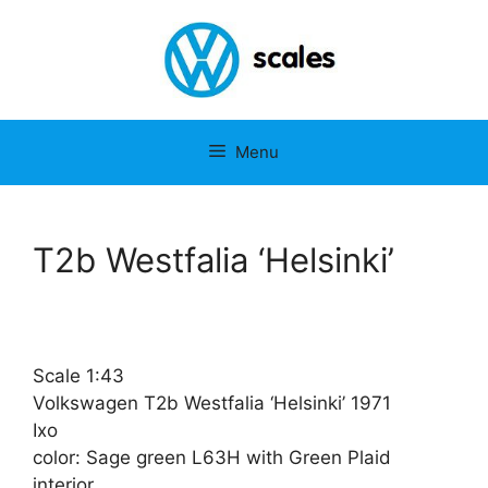
Ga
naar
de
inhoud
Menu
T2b Westfalia ‘Helsinki’
Scale 1:43
Volkswagen T2b Westfalia ‘Helsinki’ 1971
Ixo
color: Sage green L63H with Green Plaid
interior