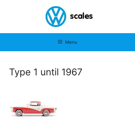
Ga
naar
de
inhoud
Menu
Type 1 until 1967