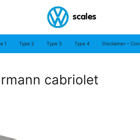
e 1
Type 2
Type 3
Type 4
Disclaimer – Con
rmann cabriolet