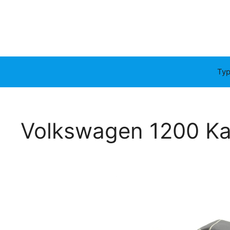
Ga
naar
de
inhoud
Typ
Volkswagen 1200 Ka