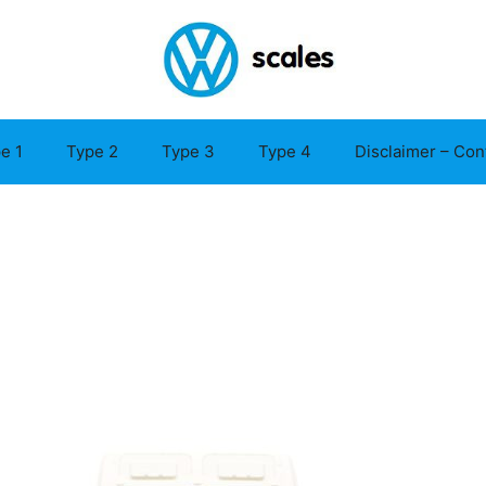
e 1
Type 2
Type 3
Type 4
Disclaimer – Con