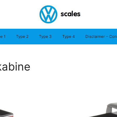
e 1
Type 2
Type 3
Type 4
Disclaimer – Con
kabine