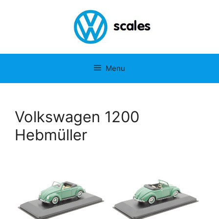
Ga
naar
de
inhoud
Menu
Volkswagen 1200
Hebmüller