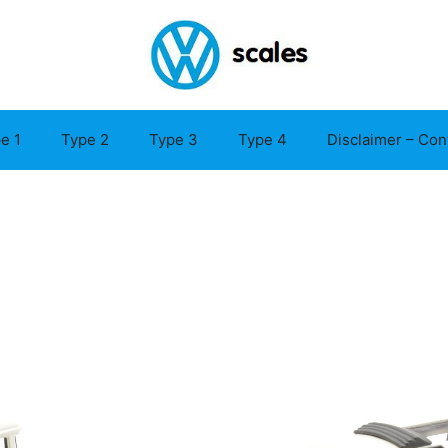
e 1
Type 2
Type 3
Type 4
Disclaimer – Con