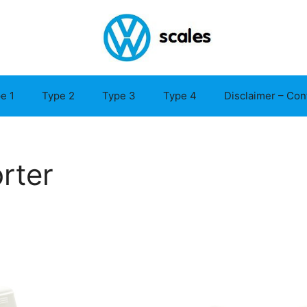
e 1
Type 2
Type 3
Type 4
Disclaimer – Con
rter